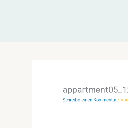
Zum
Inhalt
springen
appartment05_1
Schreibe einen Kommentar
/ Vo