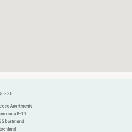
RESSE
dose Apartments
senkamp 8-10
35 Dortmund
tschland