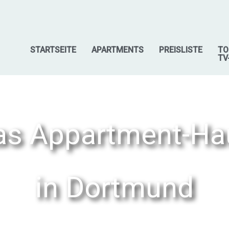
STARTSEITE
APARTMENTS
PREISLISTE
TO
TV
as Appartment-Ha
in Dortmund