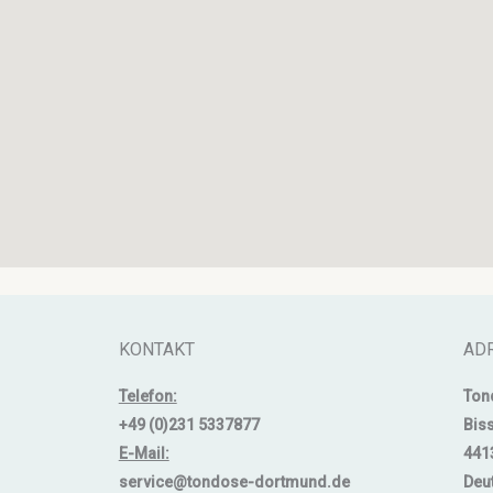
KONTAKT
AD
Telefon:
Ton
+49 (0)231 5337877
Bis
E-Mail:
441
service@tondose-dortmund.de
Deu