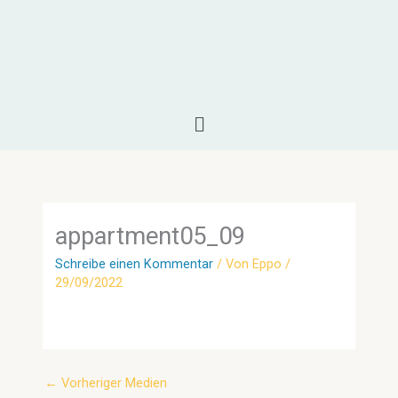
Zum
Inhalt
springen
Menü
appartment05_09
Schreibe einen Kommentar
/ Von
Eppo
/
29/09/2022
←
Vorheriger Medien