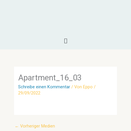
Zum
Inhalt
springen
Menü
Apartment_16_03
Schreibe einen Kommentar
/ Von
Eppo
/
29/09/2022
←
Vorheriger Medien