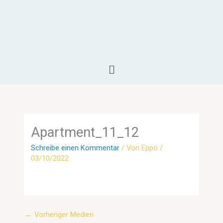
Zum
Inhalt
springen
Menü
Apartment_11_12
Schreibe einen Kommentar
/ Von
Eppo
/
03/10/2022
←
Vorheriger Medien