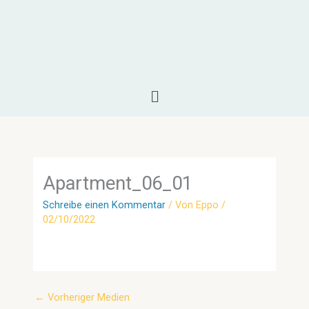
Zum
Inhalt
springen
Menü
Apartment_06_01
Schreibe einen Kommentar
/ Von
Eppo
/
02/10/2022
←
Vorheriger Medien