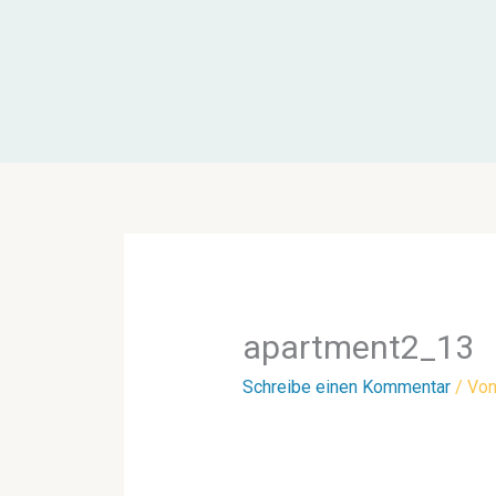
Zum
Inhalt
springen
apartment2_13
Schreibe einen Kommentar
/ Vo