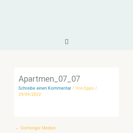
Zum
Inhalt
springen
Menü
Apartmen_07_07
Schreibe einen Kommentar
/ Von
Eppo
/
29/09/2022
←
Vorheriger Medien