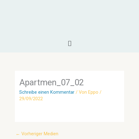
Zum
Inhalt
springen
Menü
Apartmen_07_02
Schreibe einen Kommentar
/ Von
Eppo
/
29/09/2022
←
Vorheriger Medien